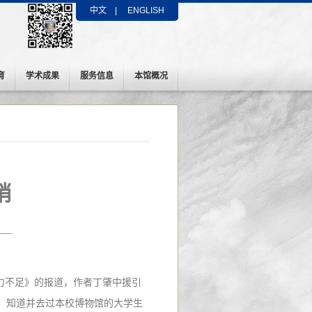
中文
|
ENGLISH
育
学术成果
服务信息
本馆概况
销
响力不足》的报道，作者丁肇中援引
：知道并去过本校博物馆的大学生