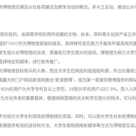
供博物馆近期及以往各项展览及教学活动的概况，并与之互动，推动公众
欣赏的目的，由高等学校利用所收藏的文物、标本、资料等文化财产设立
组织”4，作为博物馆家族的成员，其特殊性首先致力于服务所属高校的
学生观众对博物馆的诉求、掌握吸引学生观众的途径。博物馆为吸引大学
选择特定的媒体，进行宣传推广。
为博物馆目标观众的人群，而且大学生在网民的组成结构里，所占比重较
日中国最大的门户网站新浪网推出“新浪微博”，成为第一家提供微博服务的网站
2%的用户为大学专科及以上学历，19到30岁的用户占57.3%。而人人
物馆作为文化传承的重要载体，根据网络营销的优点和学生观众的特点，可以
不仅吸引大学生利用高校博物馆的资源，同时，可以把大学生对本校博物
发展提供有效的途径和方法，大学生借助网络新媒体等方式与博物馆互动