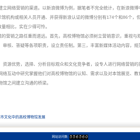
建立网络营销的渠道。以新浪微博为例，据笔者不完全统计，在新浪微博中搜
术馆机构或相关人员开通、并获得新浪认证的微博分别有174个和86个
数量相比，实在少得可怜。
物馆的营销之路任重而道远。首先，高校博物馆必须树立营销意识，重视与
、审核、答疑等各项职责，设立责任制。第三，丰富新媒体活动内容，规
、资源优势，选择、分析目标观众和文化竞争者，设专人进行网络营销的
网络互动中研究掌握他们对高校博物馆的认知、需求以及对本馆展览、教
物馆之间建立沟通的桥梁。
城市文化中的高校博物馆发展
网站访问数: