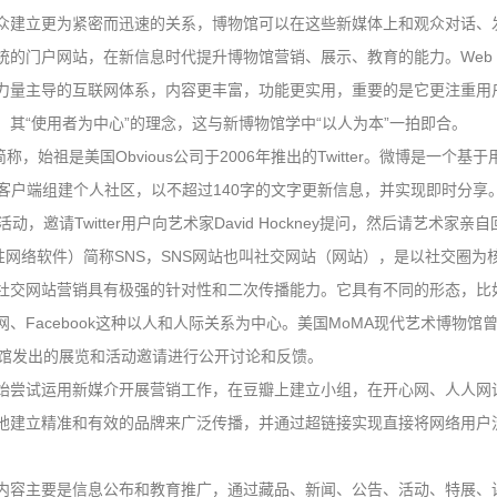
众建立更为紧密而迅速的关系，博物馆可以在这些新媒体上和观众对话、
的门户网站，在新信息时代提升博物馆营销、展示、教育的能力。Web 2
力量主导的互联网体系，内容更丰富，功能更实用，重要的是它更注重用
其“使用者为中心”的理念，这与新博物馆学中“以人为本”一拍即合。
）的简称，始祖是美国Obvious公司于2006年推出的Twitter。微博是一
客户端组建个人社区，以不超过140字的文字更新信息，并实现即时分享
上聊天”的活动，邀请Twitter用户向艺术家David Hockney提问，然后请艺术家亲
ervice（社会性网络软件）简称SNS，SNS网站也叫社交网站（网站），是以
交网站营销具有极强的针对性和二次传播能力。它具有不同的形态，比如M
Facebook这种以人和人际关系为中心。美国MoMA现代艺术博物馆曾在
物馆发出的展览和活动邀请进行公开讨论和反馈。
始尝试运用新媒介开展营销工作，在豆瓣上建立小组，在开心网、人人网
地建立精准和有效的品牌来广泛传播，并通过超链接实现直接将网络用户
内容主要是信息公布和教育推广，通过藏品、新闻、公告、活动、特展、