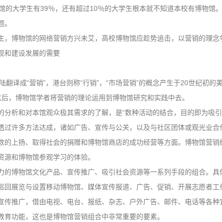
馆的大学生有39％，还有超过10％的大学生根本就不知道本校有博物馆。
题。
生，博物馆的网络营销方兴未艾，高校博物馆应趁势追击，以营销的理念
现和建设发展的需要
g，大陆翻译成“营销”，港台则称“行销”，“市场营销”的概念产生于20世纪初
以后，博物馆学者将营销的理论运用到博物馆研究和实践中去。
的分析和对本馆观众极其需求的了解，是“数种活动的结合，目的即为吸
透过许多方法达成，诸如广告、宣传与公关，以及与社区团体或观光业合作等
数的上扬、取得社会的捐赠和博物馆商店的成功经营等方面。博物馆营销
资源和博物馆参观学习的体验。
力的博物馆文化产品、宣传推广、吸引社会资源等一系列手段的组合。具
巡回展览与设置移动博物馆、媒体宣传报道、广告、促销、开展志愿者工
宣传推广，借由电视、电台、报纸、杂志、户外广告、邮件、电话等各种
教育功能，这也是博物馆营销组合中非常重要的要素。