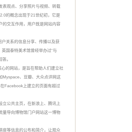
发表观点、分享照片与视频、转载
.0的概念出现于21世纪初，它是
户的交互作用，用户既是网站内容
个基于用户关系的信息分享、传播以及获
。英国泰特美术馆曾经举办过“与
自回答。
社交圈为核心的网站，是旨在帮助人们建立社
yspace、豆瓣、大众点评网这
Facebook上建立的页面有超过
设立公共主页，在新浪上、腾讯上
流量导向博物馆门户网站这一博物
讲座等信息的公布和简介，让观众