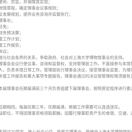
使命、宗旨，并保障其实现；
物馆章程，确定理事会议事规则；
业发展规划，提供业务咨询并监督执行；
理事长；
任免；
财务预决算；
度工作计划；
度工作报告；
决议；
馆与社会各界的关系，争取政府、社会对上海大学博物馆事业的支持。
理事会会议行使议事、咨询和监督权，支持管理层工作，不直接参与本馆
人，负责本馆日常工作。管理层执行理事会决议，接受理事会监督，为理
年度工作报告和重大事项专题报告。理事会通过的决议按管理权限须报有
本届理事会任期届满前三个月负责组建下届理事会，按照原定程序进行委
任期相同。每届任期三年，任期届满，根据工作需要可以连选连任。
益职位，不得因理事资格领取薪酬。因履行理事职责产生的食宿、交通、
不超过70周岁，热心社会公益，热爱文博事业，能维护上海大学博物馆的