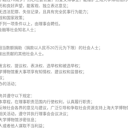
历和良好声望，能客观、独立表达意见；
无违法犯罪、失信记录，且具有完全民事行为能力；
规和国家政策；
下列一项条件以上，由理事会聘任。
金融等社会知名人士；
；
；
相当数额捐助（捐款以人民币20万元为下限）的社会人士；
展做出贡献的其他社会人士。
发言权、提议权、表决权、选举权和被选举权；
学博物馆重大事项享有知情权、建议权和监督权；
议；
办的活动；
。
务并遵守以下规定：
本章程，在理事职责范围内行使权利，认真履行职责；
反映社会各界的意见与建议，广泛引导和争取社会资源支持上海大学博物
相关活动，遵守并执行理事会会议决议；
大学博物馆涉密信息；
人或者他人谋取不当利益；