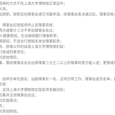
精神的方式干扰上海大学博物馆正常运作；
义务。
出辞职。辞职应向理事会递交书面申请，经理事会表决通过后，理事资格
，理事会应按程序终止其理事资格：
两次或累计三次不参加理事会会议；
本人健康原因，无法继续履行理事职责；
等原因，不适合行使相关身份理事职责；
务、损害公共利益或上海大学博物馆利益；
行政或刑事责任；
的其他情形。
事，需经理事会会议出席理事三分之二以上的理事同意方能入选；更换或
，由举办单位提名；设副理事长一名，主持日常工作。理事会成员名单，
职责：
，支持上海大学博物馆实现各项发展目标；
召集并主持理事会会议；
的实施情况；
件；
的其他职权。