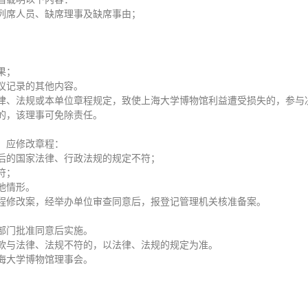
列席人员、缺席理事及缺席事由；
果；
议记录的其他内容。
律、法规或本单位章程规定，致使上海大学博物馆利益遭受损失的，参与
的，该理事可免除责任。
，应修改章程：
后的国家法律、行政法规的规定不符；
符；
他情形。
程修改案，经举办单位审查同意后，报登记管理机关核准备案。
部门批准同意后实施。
款与法律、法规不符的，以法律、法规的规定为准。
海大学博物馆理事会。