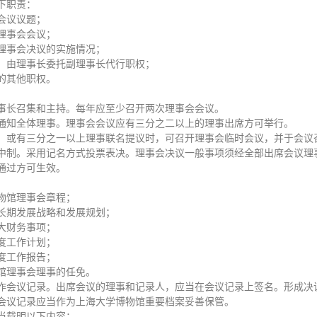
下职责：
会议议题；
理事会会议；
理事会决议的实施情况；
，由理事长委托副理事长代行职权；
的其他职权。
事长召集和主持。每年应至少召开两次理事会会议。
通知全体理事。理事会会议应有三分之二以上的理事出席方可举行。
，或有三分之一以上理事联名提议时，可召开理事会临时会议，并于会议
中制。采用记名方式投票表决。理事会决议一般事项须经全部出席会议理
通过方可生效。
物馆理事会章程；
长期发展战略和发展规划；
大财务事项；
度工作计划；
度工作报告；
馆理事会理事的任免。
作会议记录。出席会议的理事和记录人，应当在会议记录上签名。形成决
会议记录应当作为上海大学博物馆重要档案妥善保管。
当载明以下内容：