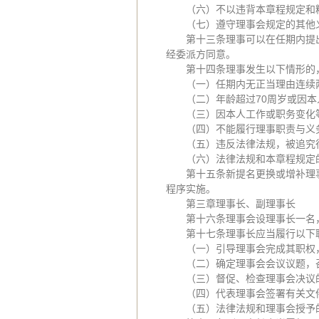
（六）不以违背本章程规定和
（七）遵守理事会规定的其他
第十三条理事可以在任期内提
经委派方同意。
第十四条理事发生以下情形的
（一）任期内无正当理由连续
（二）年龄超过70周岁或因
（三）因本人工作或职务变化
（四）不能履行理事职责与义
（五）违反法律法规，被追究
（六）法律法规和本章程规定
第十五条新提名更换或增补理
程序实施。
第三章理事长、副理事长
第十六条理事会设理事长一名
第十七条理事长应当履行以下
（一）引导理事会完成其职权
（二）确定理事会会议议题，
（三）督促、检查理事会决议
（四）代表理事会签署有关文
（五）法律法规和理事会授予