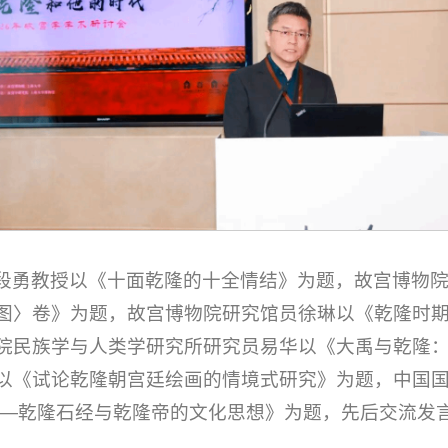
段勇教授以《十面乾隆的十全情结》为题，故宫博物
图〉卷》为题，故宫博物院研究馆员徐琳以《乾隆时
院民族学与人类学研究所研究员易华以《大禹与乾隆
以《试论乾隆朝宫廷绘画的情境式研究》为题，中国
——乾隆石经与乾隆帝的文化思想》为题，先后交流发