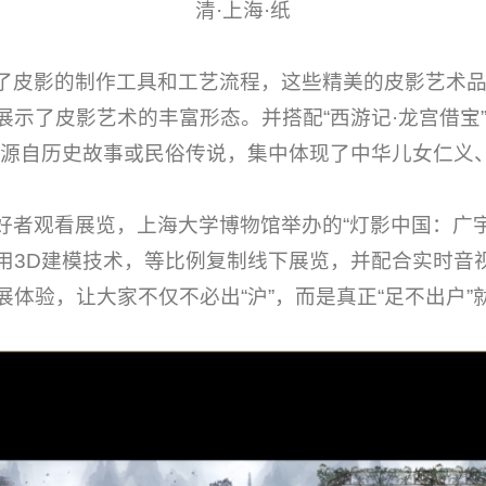
清·上海·纸
了皮影的制作工具和工艺流程，这些精美的皮影艺术
示了皮影艺术的丰富形态。并搭配“西游记·龙宫借宝”“白
景源自历史故事或民俗传说，集中体现了中华儿女仁义
好者观看展览，上海大学博物馆举办的“灯影中国：广
用3D建模技术，等比例复制线下展览，并配合实时音
体验，让大家不仅不必出“沪”，而是真正“足不出户”