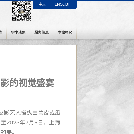
中文
|
ENGLISH
育
学术成果
服务信息
本馆概况
与影的视觉盛宴
”皮影艺人操纵由兽皮或纸
2023年7月5日，上海
曳的美。