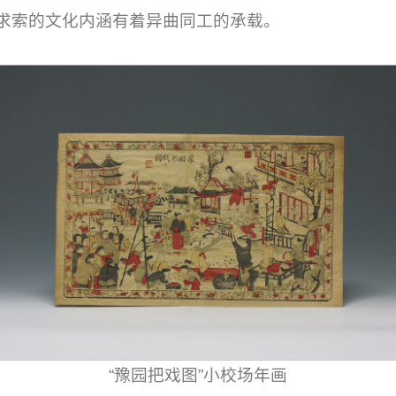
求索的文化内涵有着异曲同工的承载。
“豫园把戏图”小校场年画