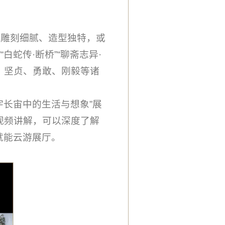
品雕刻细腻、造型独特，或
蛇传·断桥”“聊斋志异·
、坚贞、勇敢、刚毅等诸
宇长宙中的生活与想象”展
视频讲解，可以深度了解
就能云游展厅。