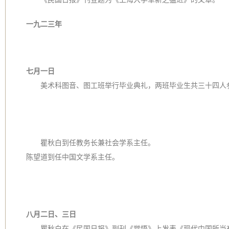
一九二三年
七月一日
美术科图音、图工班举行毕业典礼，两班毕业生共三十四人
瞿秋白到任教务长兼社会学系主任。
陈望道到任中国文学系主任。
八月二日、三日
瞿秋白在《民国日报》副刊《觉悟》上发表《现代中国所当有