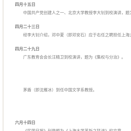
四月十五日
中国共产党创建人之一、北京大学教授李大钊到校演讲，题
四月二十三日
经李大钊介绍，邓中夏（即邓安石）应于右任之聘担任上海
四月二十九日
广东教育会会长汪精卫到校演讲，题为《集权与分治》。
茅盾（即沈雁冰）到任中国文学系教授。
六月十四日
《民国日报》刊登题为《上海大学革新之猛进》的文章。