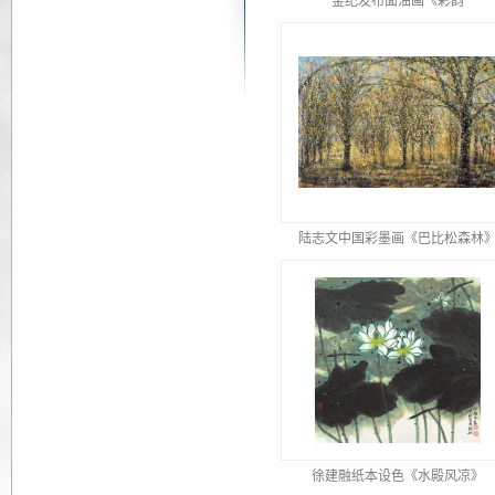
金纪发布面油画《彩韵
陆志文中国彩墨画《巴比松森林
徐建融纸本设色《水殿风凉》