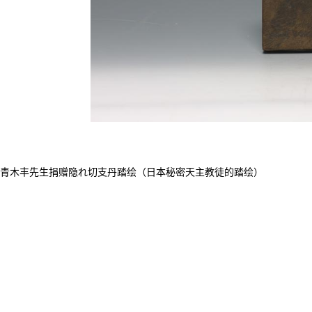
青木丰先生捐赠隐れ切支丹踏绘（日本秘密天主教徒的踏绘）