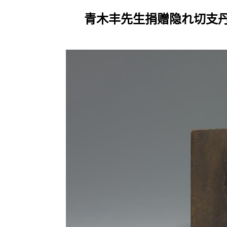
青木丰先生捐赠隐れ切支