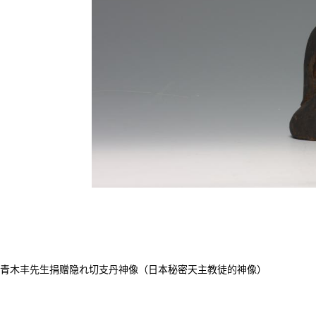
青木丰先生捐赠隐れ切支丹神像（日本秘密天主教徒的神像）