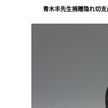
青木丰先生捐赠隐れ切支