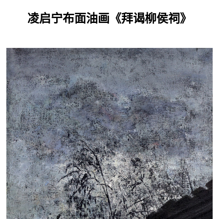
凌启宁布面油画《拜谒柳侯祠》