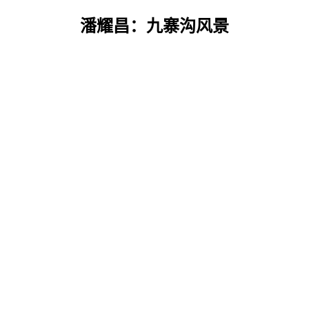
潘耀昌：九寨沟风景